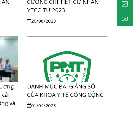
HÂN
CƯƠNG CHI TIẾT CỬ NHÂN
YTCC TỪ 2023
20/08/2023
hương
DANH MỤC BÀI GIẢNG SỐ
 cải
CỦA KHOA Y TẾ CÔNG CỘNG
ộng và
01/04/2023