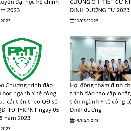
tuyển đại học hệ chính
CƯƠNG CHI TIẾT CỬ N
ăm 2023
DINH DƯỠNG TỪ 2023
/2023
20/08/2023
ố Chương trình đào
Hội đồng thẩm định c
i học ngành Y tế công
trình đào tạo cập nhật,
au cải tiến theo QĐ số
tiến ngành Y tế công c
QĐ-TĐHYKPNT ngày 05
Dinh dưỡng
 8 năm 2023
29/06/2023
/2023