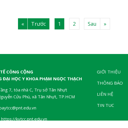
«
Trước
1
2
Sau
»
|
|
|
 TẾ CÔNG CỘNG
GIỚI THIỆU
 ĐẠI HỌC Y KHOA PHẠM NGỌC THẠCH
THÔNG BÁO
 Tầng 7, tòa nhà C, Trụ sở Tân Nhựt
LIÊN HỆ
Nguyễn Cửu Phú, xã Tân Nhựt, TP.HCM
TIN TUC
hoaytcc@pnt.edu.vn
 https://kytcc.pnt.edu.vn