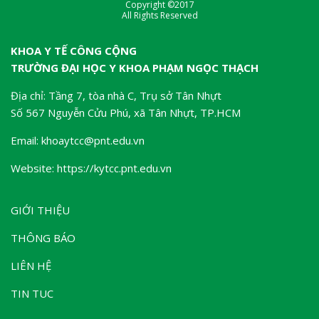
Copyright ©2017
All Rights Reserved
KHOA Y TẾ CÔNG CỘNG
TRƯỜNG ĐẠI HỌC Y KHOA PHẠM NGỌC THẠCH
Địa chỉ: Tầng 7, tòa nhà C, Trụ sở Tân Nhựt
Số 567 Nguyễn Cửu Phú, xã Tân Nhựt, TP.HCM
Email: khoaytcc@pnt.edu.vn
Website: https://kytcc.pnt.edu.vn
GIỚI THIỆU
THÔNG BÁO
LIÊN HỆ
TIN TUC