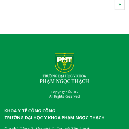
»
Copyright ©2017
All Rights Reserved
KHOA Y TẾ CÔNG CỘNG
TRƯỜNG ĐẠI HỌC Y KHOA PHẠM NGỌC THẠCH
Địa chỉ: Tầng 7, tòa nhà C, Trụ sở Tân Nhựt