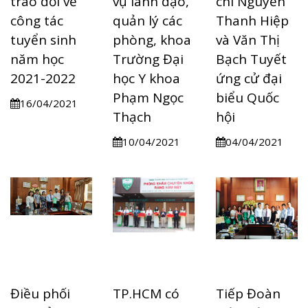
trao đổi về
vụ lãnh đạo,
chí Nguyễn
công tác
quản lý các
Thanh Hiệp
tuyển sinh
phòng, khoa
và Văn Thị
năm học
Trường Đại
Bạch Tuyết
2021-2022
học Y khoa
ứng cử đại
Phạm Ngọc
biểu Quốc
16/04/2021
Thạch
hội
10/04/2021
04/04/2021
Điều phối
TP.HCM có
Tiếp Đoàn