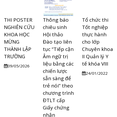
THI POSTER
Thông báo
Tổ chức thi
NGHIÊN CỨU
chiêu sinh
Tốt nghiệp
KHOA HỌC
Hội thảo
thực hành
MỪNG
Đào tạo liên
cho lớp
THÀNH LẬP
tục “Tiếp cận
Chuyên khoa
TRƯỜNG
Âm ngữ trị
II Quản lý Y
liệu bằng các
tế khóa VIII
09/05/2026
chiến lược
24/01/2022
sẵn sàng để
trẻ nói” theo
chương trình
ĐTLT cấp
Giấy chứng
nhận