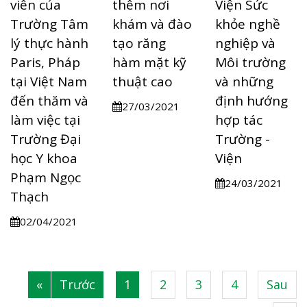
viên của
thêm nơi
Viện Sức
Trường Tâm
khám và đào
khỏe nghề
lý thực hành
tạo răng
nghiệp và
Paris, Pháp
hàm mặt kỹ
Môi trường
tại Việt Nam
thuật cao
và những
đến thăm và
định hướng
27/03/2021
làm việc tại
hợp tác
Trường Đại
Trường -
học Y khoa
Viện
Phạm Ngọc
24/03/2021
Thạch
02/04/2021
«
Trước
1
2
3
4
Sau
|
|
|
|
|