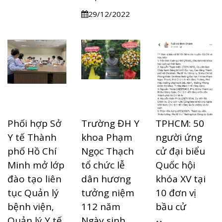
29/12/2022
Phối hợp Sở
Trường ĐH Y
TPHCM: 50
Y tế Thành
khoa Phạm
người ứng
phố Hồ Chí
Ngọc Thạch
cử đại biểu
Minh mở lớp
tổ chức lễ
Quốc hội
đào tạo liên
dân hương
khóa XV tại
tục Quản lý
tưởng niệm
10 đơn vị
bệnh viện,
112 năm
bầu cử
Quản lý Y tế
Ngày sinh