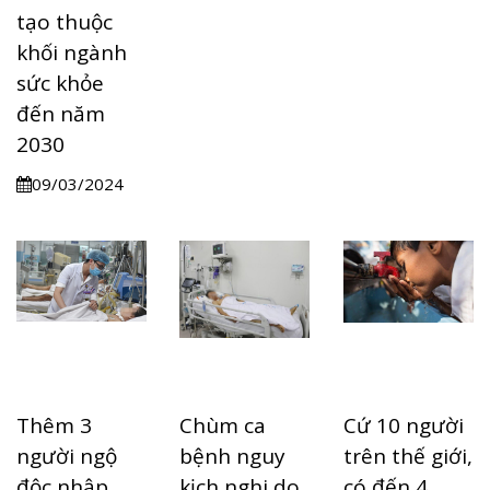
tạo thuộc
khối ngành
sức khỏe
đến năm
2030
09/03/2024
Thêm 3
Chùm ca
Cứ 10 người
người ngộ
bệnh nguy
trên thế giới,
độc nhập
kịch nghi do
có đến 4