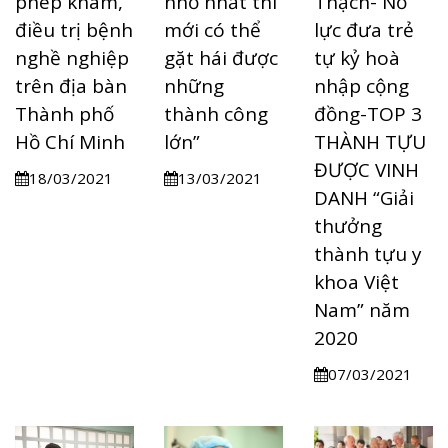
phép khám,
nhỏ nhất thì
Thạch- Nỗ
điều trị bệnh
mới có thể
lực đưa trẻ
nghề nghiệp
gặt hái được
tự kỷ hoà
trên địa bàn
những
nhập cộng
Thành phố
thành công
đồng-TOP 3
Hồ Chí Minh
lớn”
THÀNH TỰU
ĐƯỢC VINH
18/03/2021
13/03/2021
DANH “Giải
thưởng
thành tựu y
khoa Việt
Nam” năm
2020
07/03/2021