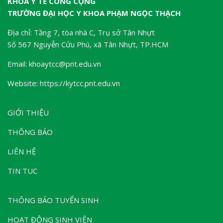
KHOA Y TẾ CÔNG CỘNG
TRƯỜNG ĐẠI HỌC Y KHOA PHẠM NGỌC THẠCH
Địa chỉ: Tầng 7, tòa nhà C, Trụ sở Tân Nhựt
Số 567 Nguyễn Cửu Phú, xã Tân Nhựt, TP.HCM
Email: khoaytcc@pnt.edu.vn
Website: https://kytcc.pnt.edu.vn
GIỚI THIỆU
THÔNG BÁO
LIÊN HỆ
TIN TUC
THÔNG BÁO TUYỂN SINH
HOẠT ĐỘNG SINH VIÊN