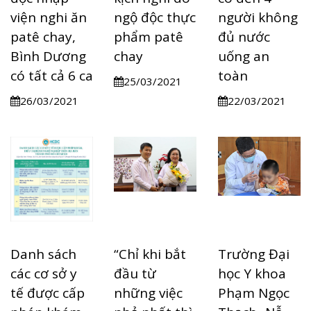
viện nghi ăn
ngộ độc thực
người không
patê chay,
phẩm patê
đủ nước
Bình Dương
chay
uống an
có tất cả 6 ca
toàn
25/03/2021
26/03/2021
22/03/2021
Danh sách
“Chỉ khi bắt
Trường Đại
các cơ sở y
đầu từ
học Y khoa
tế được cấp
những việc
Phạm Ngọc